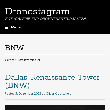
Dronestagram
FOTOGALERIE FÜR DROHNENENTHUSIASTEN
Menu
Skip
to
content
BNW
Oliver Krautscheid
Dallas: Renaissance Tower
(BNW)
Posted
5. Dezember 2023
by
Oliver Krautscheid