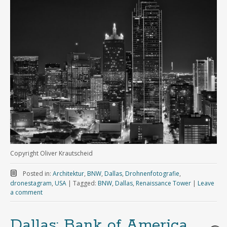
Copyright Oliver Krautscheid
Posted in:
Architektur
,
BNW
,
Dallas
,
Drohnenfotografie
,
dronestagram
,
USA
|
Tagged:
BNW
,
Dallas
,
Renaissance Tower
|
Leave
a comment
Dallas: Bank of America