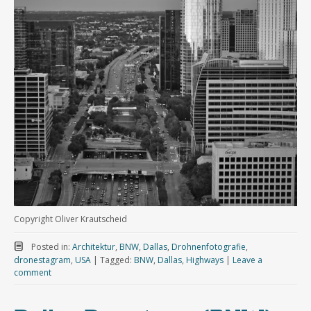
Copyright Oliver Krautscheid
Posted in:
Architektur
,
BNW
,
Dallas
,
Drohnenfotografie
,
dronestagram
,
USA
|
Tagged:
BNW
,
Dallas
,
Highways
|
Leave a
comment