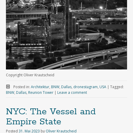
Copyright Oliver Krautscheid
Posted in:
Architektur
,
BNW
,
Dallas
,
dronestagram
,
USA
|
Tagged:
BNW
,
Dallas
,
Reunion Tower
|
Leave a comment
NYC: The Vessel and
Empire State
Posted
31. Mai 2023
by
Oliver Krautscheid