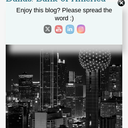
Plaza (BNW)
Enjoy this blog? Please spread the
word :)
Posted
4. Dezember 2023
by
Oliver Krautscheid