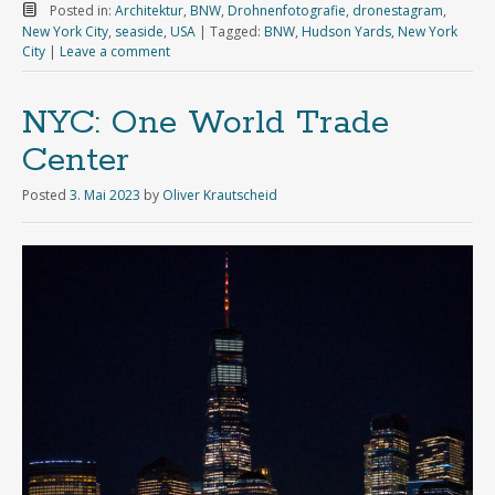
Posted in:
Architektur
,
BNW
,
Drohnenfotografie
,
dronestagram
,
New York City
,
seaside
,
USA
|
Tagged:
BNW
,
Hudson Yards
,
New York
City
|
Leave a comment
NYC: One World Trade
Center
Posted
3. Mai 2023
by
Oliver Krautscheid