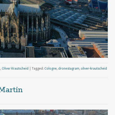
e
,
Oliver Krautscheid
|
Tagged:
Cologne
,
dronestagram
,
oliver-krautscheid
 Martin