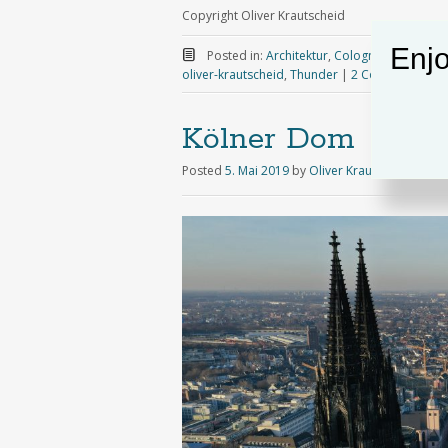
Copyright Oliver Krautscheid
Enjo
Posted in:
Architektur
,
Cologne
,
Drohnenfo
oliver-krautscheid
,
Thunder
|
2 Comments
Kölner Dom
Posted
5. Mai 2019
by
Oliver Krautscheid