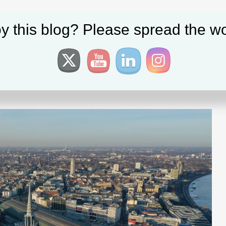
y this blog? Please spread the wo
tografie
,
dronestagram
,
Europe
,
Oliver Krautscheid
|
Tagged:
Cologne
,