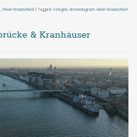
e
,
Oliver Krautscheid
|
Tagged:
Cologne
,
dronestagram
,
oliver-krautscheid
brücke & Kranhäuser