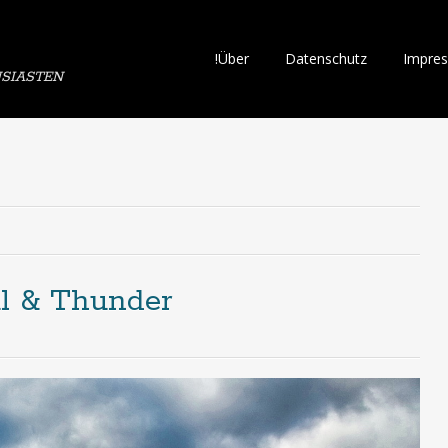
Skip
!Über
Datenschutz
Impre
SIASTEN
to
content
al & Thunder