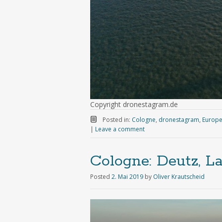
Copyright dronestagram.de
Posted in:
Cologne
,
dronestagram
,
Europ
|
Leave a comment
Cologne: Deutz, L
Posted
2. Mai 2019
by
Oliver Krautscheid