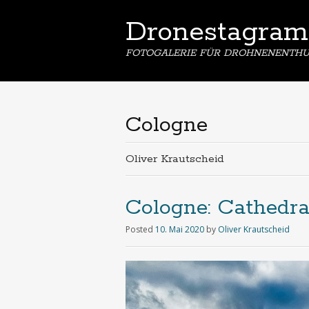
Dronestagram
FOTOGALERIE FÜR DROHNENENTHU
Cologne
Oliver Krautscheid
Cologne: Cathedr
Posted
10. Mai 2020
by
Oliver Krautscheid