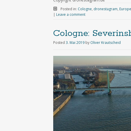
Posted in:
Cologne
,
dronestagram
,
Europ
|
Leave a comment
Cologne: Severins
Posted
3. Mai 2019
by
Oliver Krautscheid