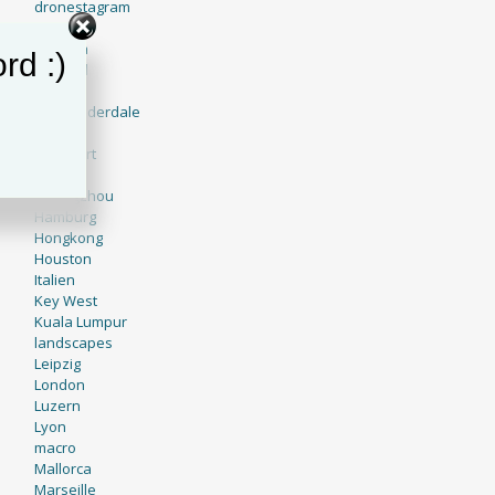
dronestagram
Dubai
Engadin
rd :)
England
Europe
Fort Lauderdale
France
Frankfurt
Genf
Guangzhou
Hamburg
Hongkong
Houston
Italien
Key West
Kuala Lumpur
landscapes
Leipzig
London
Luzern
Lyon
macro
Mallorca
Marseille