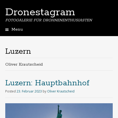
Dronestagram
FOTOGALERIE FÜR DROHNENENTHUSIASTEN
Menu
Skip
to
content
Luzern
Oliver Krautscheid
Luzern: Hauptbahnhof
Posted
23. Februar 2023
by
Oliver Krautscheid