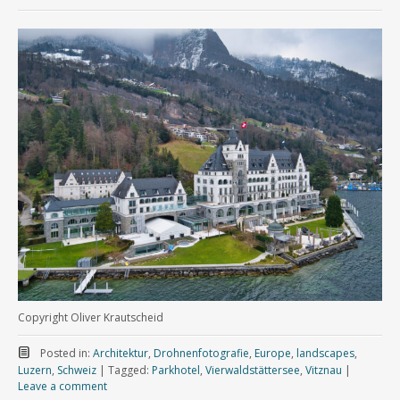
Copyright Oliver Krautscheid
Posted in:
Architektur
,
Drohnenfotografie
,
Europe
,
landscapes
,
Luzern
,
Schweiz
|
Tagged:
Parkhotel
,
Vierwaldstättersee
,
Vitznau
|
Leave a comment