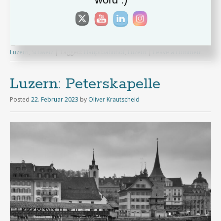
Copyright Oliver Krautscheid
Posted in:
Architektur
,
Drohnenfotografie
,
dronestagram
,
Europe
,
Luzern
,
Schweiz
|
Tagged:
Hauptbahnhof
,
Luzern
|
Leave a comment
Luzern: Peterskapelle
Posted
22. Februar 2023
by
Oliver Krautscheid