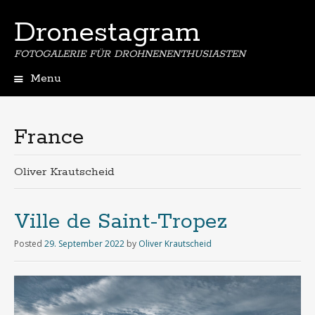
Dronestagram
FOTOGALERIE FÜR DROHNENENTHUSIASTEN
Menu
Skip
to
content
France
Oliver Krautscheid
Ville de Saint-Tropez
Posted
29. September 2022
by
Oliver Krautscheid