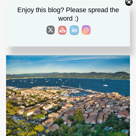
comment
Enjoy this blog? Please spread the
word :)
Saint-Tropez: Place des
Lices Market
Posted
28. September 2022
by
Oliver Krautscheid