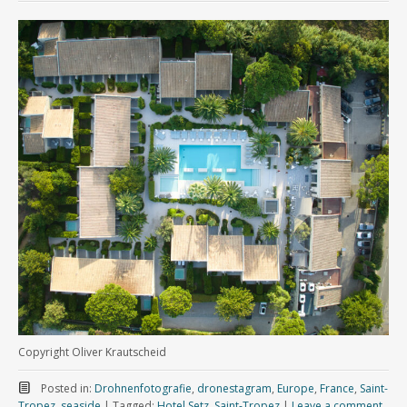
Copyright Oliver Krautscheid
Posted in:
Drohnenfotografie
,
dronestagram
,
Europe
,
France
,
Saint-
Tropez
,
seaside
|
Tagged:
Hotel Setz
,
Saint-Tropez
|
Leave a comment