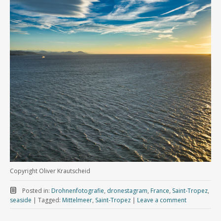
Copyright Oliver Krautscheid
Posted in:
Drohnenfotografie
,
dronestagram
,
France
,
Saint-Tropez
,
seaside
|
Tagged:
Mittelmeer
,
Saint-Tropez
|
Leave a comment