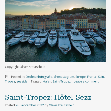
Copyright Oliver Krautscheid
Posted in:
Drohnenfotografie
,
dronestagram
,
Europe
,
France
,
Saint-
Tropez
,
seaside
|
Tagged:
Hafen
,
Saint-Tropez
|
Leave a comment
Saint-Tropez: Hôtel Sezz
Posted
26. September 2022
by
Oliver Krautscheid