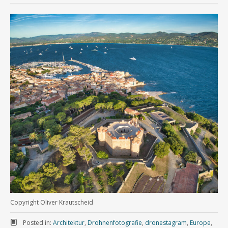
Copyright Oliver Krautscheid
Posted in:
Architektur
,
Drohnenfotografie
,
dronestagram
,
Europe
,