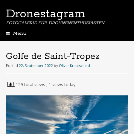
Dronestagram
FOTOGALERIE FÜR DROHNENENTHUSIASTEN
Menu
Skip
to
content
Golfe de Saint-Tropez
Posted
22. September 2022
by
Oliver Krautscheid
159 total views
, 1 views today