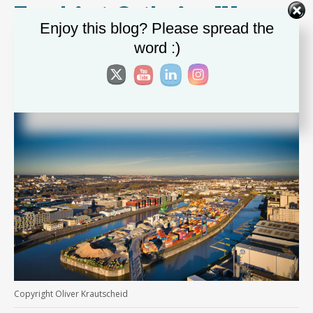
Frankfurt Osthafen IV
Enjoy this blog? Please spread the
Posted
30. März 2024
by
Oliver Krautscheid
word :)
Copyright Oliver Krautscheid