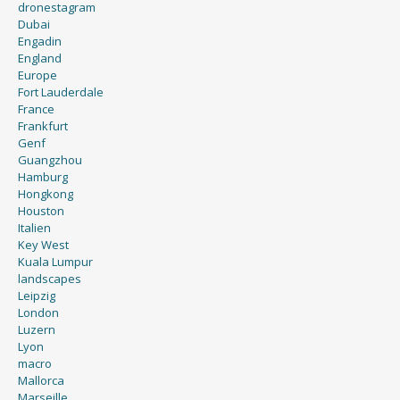
dronestagram
Dubai
Engadin
England
Europe
Fort Lauderdale
France
Frankfurt
Genf
Guangzhou
Hamburg
Hongkong
Houston
Italien
Key West
Kuala Lumpur
landscapes
Leipzig
London
Luzern
Lyon
macro
Mallorca
Marseille