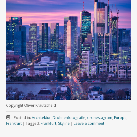
Copyright Oliver Krautscheid
Posted in:
Architektur
,
Drohnenfotografie
,
dronestagram
,
Europe
,
Frankfurt
|
Tagged:
Frankfurt
,
Skyline
|
Leave a comment