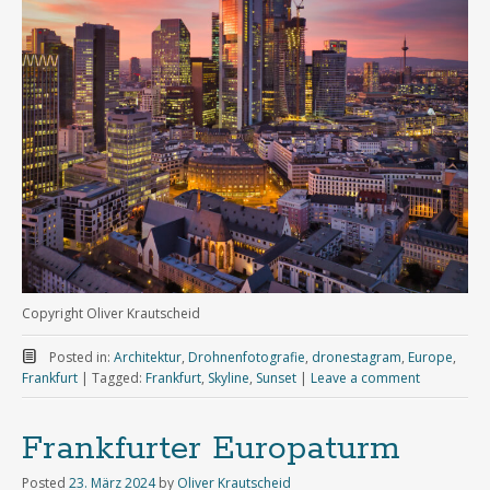
Copyright Oliver Krautscheid
Posted in:
Architektur
,
Drohnenfotografie
,
dronestagram
,
Europe
,
Frankfurt
|
Tagged:
Frankfurt
,
Skyline
,
Sunset
|
Leave a comment
Frankfurter Europaturm
Posted
23. März 2024
by
Oliver Krautscheid