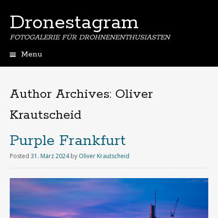
Dronestagram
FOTOGALERIE FÜR DROHNENENTHUSIASTEN
Menu
Skip
to
content
Author Archives:
Oliver
Krautscheid
Purple Frankfurt
Posted
31. März 2024
by
Oliver Krautscheid