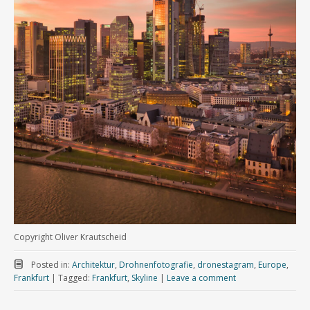
Copyright Oliver Krautscheid
Posted in:
Architektur
,
Drohnenfotografie
,
dronestagram
,
Europe
,
Frankfurt
|
Tagged:
Frankfurt
,
Skyline
|
Leave a comment