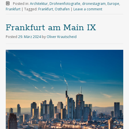
Posted in:
Architektur
,
Drohnenfotografie
,
dronestagram
,
Europe
,
Frankfurt
|
Tagged:
Frankfurt
,
Osthafen
|
Leave a comment
Frankfurt am Main IX
Posted
29. März 2024
by
Oliver Krautscheid