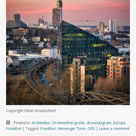
Copyright Oliver Krautscheid
Posted in:
Architektur
,
Drohnenfotografie
,
dronestagram
,
Europe
,
Frankfurt
|
Tagged:
Frankfurt
,
Henninger Turm
,
OFD
|
Leave a comment