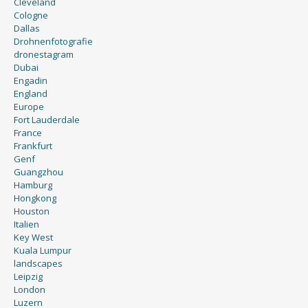
Cleveland
Cologne
Dallas
Drohnenfotografie
dronestagram
Dubai
Engadin
England
Europe
Fort Lauderdale
France
Frankfurt
Genf
Guangzhou
Hamburg
Hongkong
Houston
Italien
Key West
Kuala Lumpur
landscapes
Leipzig
London
Luzern