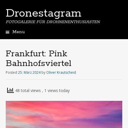
Dronestagram
FOTOGALERIE FÜR DROHNENENTHUSIASTEN
Menu
Skip
to
content
Frankfurt: Pink
Bahnhofsviertel
Posted
25. März 2024
by
Oliver Krautscheid
48 total views
, 1 views today