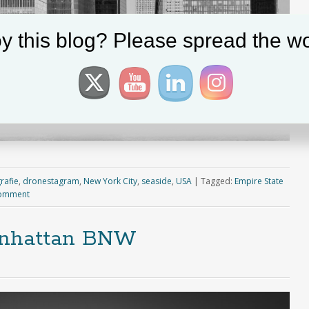
y this blog? Please spread the wo
rafie
,
dronestagram
,
New York City
,
seaside
,
USA
|
Tagged:
Empire State
comment
anhattan BNW