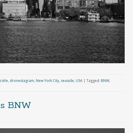
rafie
,
dronestagram
,
New York City
,
seaside
,
USA
|
Tagged:
BNW
,
ds BNW