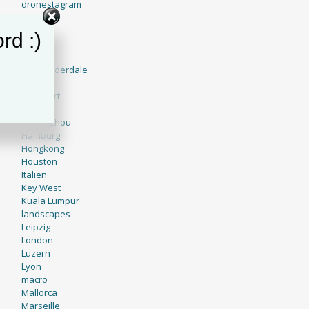
dronestagram
Dubai
Engadin
rd :)
England
Europe
Fort Lauderdale
France
Frankfurt
Genf
Guangzhou
Hamburg
Hongkong
Houston
Italien
Key West
Kuala Lumpur
landscapes
Leipzig
London
Luzern
Lyon
macro
Mallorca
Marseille