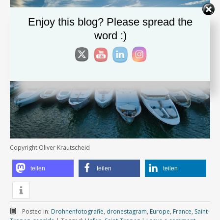
Enjoy this blog? Please spread the
word :)
Copyright Oliver Krautscheid
teilen
teilen
teilen
Posted in:
Drohnenfotografie
,
dronestagram
,
Europe
,
France
,
Saint-