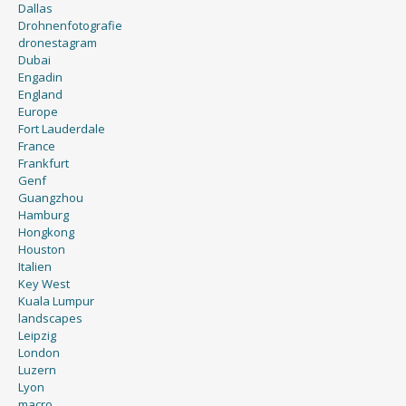
Dallas
Drohnenfotografie
dronestagram
Dubai
Engadin
England
Europe
Fort Lauderdale
France
Frankfurt
Genf
Guangzhou
Hamburg
Hongkong
Houston
Italien
Key West
Kuala Lumpur
landscapes
Leipzig
London
Luzern
Lyon
macro