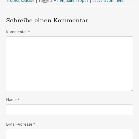
Tropez
,
seaside
|
Tagged:
Hafen
,
Saint-Tropez
|
Leave a comment
Schreibe einen Kommentar
Kommentar
*
Name
*
E-Mail-Adresse
*