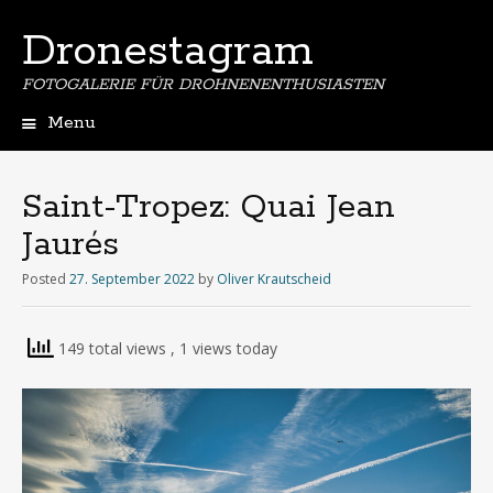
Dronestagram
FOTOGALERIE FÜR DROHNENENTHUSIASTEN
Menu
Skip
to
content
Saint-Tropez: Quai Jean
Jaurés
Posted
27. September 2022
by
Oliver Krautscheid
149 total views
, 1 views today