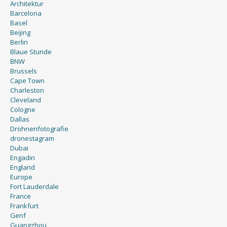
Architektur
Barcelona
Basel
Beijing
Berlin
Blaue Stunde
BNW
Brussels
Cape Town
Charleston
Cleveland
Cologne
Dallas
Drohnenfotografie
dronestagram
Dubai
Engadin
England
Europe
Fort Lauderdale
France
Frankfurt
Genf
Guangzhou