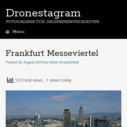
Dronestagram
FOTOGALERIE FÜR DROHNENENTHUSIASTEN
Menu
Skip
to
content
Frankfurt Messeviertel
Posted
30. August 2019
by
Oliver Krautscheid
553 total views
, 1 views today