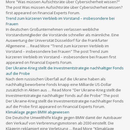
More "Was müssen Aufsichtsräte über Cybersicherheit wissen?"
The post Was müssen Aufsichtsräte über Cybersicherheit wissen?
first appeared on Financial Experts Forum.
Trend zum kürzeren Verbleib im Vorstand – insbesondere bei
Frauen
In deutschen Großunternehmen verlassen weibliche
Vorstandsmitglieder die Vorstände schneller als männliche. Eine
Auswertung der Universität Düsseldorf für die Frankfurter
Allgemeine … Read More "Trend zum kürzeren Verbleib im
Vorstand – insbesondere bei Frauen" The post Trend zum
kürzeren Verbleib im Vorstand – insbesondere bei Frauen first
appeared on Financial Experts Forum.
Der Ukraine-Krieg stellt die Investmentstrategie nachhaltiger Fonds
auf die Probe
Nach dem russischen Überfall auf die Ukraine haben als
nachhaltig beworbene Fonds knapp eine Milliarde US-Dollar
zusätzlich in Aktien aus … Read More "Der Ukraine-Krieg stellt die
Investmentstrategie nachhaltiger Fonds auf die Probe" The post
Der Ukraine-Krieg stellt die Investmentstrategie nachhaltiger Fonds
auf die Probe first appeared on Financial Experts Forum.
Klimaklage gegen BMW abgewiesen
Die Deutsche Umwelthilfe klagte gegen BMW damit der Autobauer
den Verkauf von Verbrennungsmotoren ab 2030 einstellt. Die
Klägerin reklamiert eine Verletzung … Read More "Klimaklage