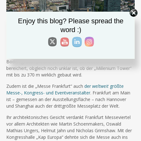
Enjoy this blog? Please spread the
word :)
Messezeit ist Frankfurtzeit. Mit dem Europaviertel hat
Frankfurt am Main ein komplett neues Messeviertel aus dem
Boden gestampft und seine Skyline um weitere Türme
bereichert, obgleich noch unklar ist, ob der „Millenium Tower“
mit bis zu 370 m wirklich gebaut wird.
Zudem ist die „Messe Frankfurt“ auch
der
weltweit
größte
Messe-, Kongress- und Eventveranstalter
. Frankfurt am Main
ist – gemessen an der Ausstellungsfläche – nach Hannover
und Shanghai auch der drittgrößte Messeplatz der Welt.
Ihr architektonisches Gesicht verdankt Frankfurt Messeviertel
vor allem Architekten wie Martin Schoenmakers, Oswald
Mathias Ungers, Helmut Jahn und Nicholas Grimshaw. Mit der
Kongresshalle „Kap Europa“ dehnte sich die Messe auch ins