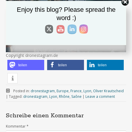
Enjoy this blog? Please spread the
word :)
Copyright dronestagram.de
teilen
teilen
teilen
Posted in:
dronestagram
,
Europe
,
France
,
Lyon
,
Oliver Krautscheid
|
Tagged:
dronestagram
,
Lyon
,
Rhône
,
Saône
|
Leave a comment
Schreibe einen Kommentar
Kommentar
*