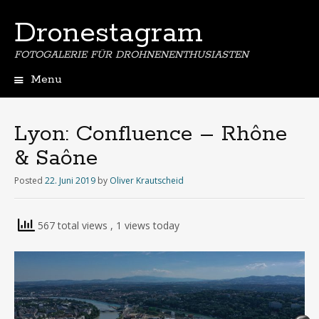
Dronestagram
FOTOGALERIE FÜR DROHNENENTHUSIASTEN
Menu
Skip
to
content
Lyon: Confluence – Rhône
& Saône
Posted
22. Juni 2019
by
Oliver Krautscheid
567 total views
, 1 views today