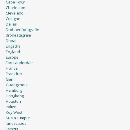
Cape Town
Charleston
Cleveland
Cologne
Dallas
Drohnenfotografie
dronestagram
Dubai
Engadin
England
Europe
Fort Lauderdale
France
Frankfurt
Genf
Guangzhou
Hamburg
Hongkong
Houston
Italien
Key West
Kuala Lumpur
landscapes
Leipzig