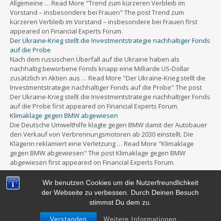
Allgemeine … Read More "Trend zum kürzeren Verbleib im
Vorstand – insbesondere bei Frauen" The post Trend zum
kürzeren Verbleib im Vorstand – insbesondere bei Frauen first
appeared on Financial Experts Forum.
Der Ukraine-Krieg stellt die Investmentstrategie nachhaltiger Fonds
auf die Probe
Nach dem russischen Überfall auf die Ukraine haben als
nachhaltig beworbene Fonds knapp eine Milliarde US-Dollar
zusätzlich in Aktien aus … Read More "Der Ukraine-Krieg stellt die
Investmentstrategie nachhaltiger Fonds auf die Probe" The post
Der Ukraine-Krieg stellt die Investmentstrategie nachhaltiger Fonds
auf die Probe first appeared on Financial Experts Forum.
Klimaklage gegen BMW abgewiesen
Die Deutsche Umwelthilfe klagte gegen BMW damit der Autobauer
den Verkauf von Verbrennungsmotoren ab 2030 einstellt. Die
Klägerin reklamiert eine Verletzung … Read More "Klimaklage
gegen BMW abgewiesen" The post Klimaklage gegen BMW
abgewiesen first appeared on Financial Experts Forum.
Wir benutzen Cookies um die Nutzerfreundlichkeit
der Webseite zu verbessen. Durch Deinen Besuch
stimmst Du dem zu.
Powered by
WordPress
&
Portfolio.
Verstanden
Weitere Informationen