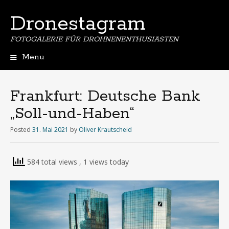
Dronestagram
FOTOGALERIE FÜR DROHNENENTHUSIASTEN
Menu
Skip
to
content
Frankfurt: Deutsche Bank
„Soll-und-Haben“
Posted
31. Mai 2021
by
Oliver Krautscheid
584 total views
, 1 views today