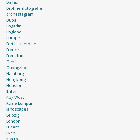
Dallas
Drohnenfotografie
dronestagram
Dubai
Engadin
England
Europe
Fort Lauderdale
France
Frankfurt
Genf
Guangzhou
Hamburg
Hongkong
Houston
Italien
Key West
Kuala Lumpur
landscapes
Leipzig
London
Luzern
Lyon
macro