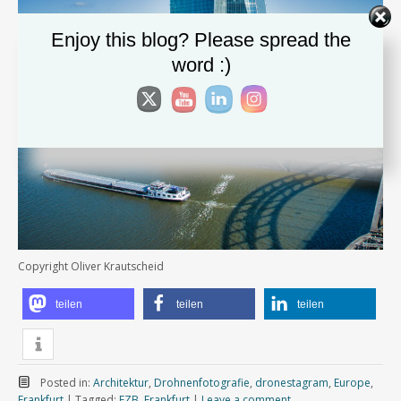
Enjoy this blog? Please spread the
word :)
Copyright Oliver Krautscheid
teilen
teilen
teilen
Posted in:
Architektur
,
Drohnenfotografie
,
dronestagram
,
Europe
,
Frankfurt
|
Tagged:
EZB
,
Frankfurt
|
Leave a comment