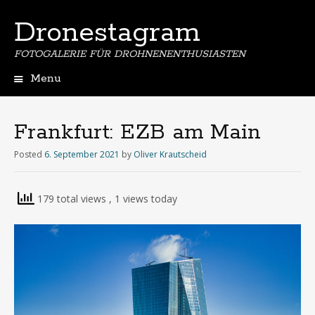
Dronestagram
FOTOGALERIE FÜR DROHNENENTHUSIASTEN
Menu
Skip
to
content
Frankfurt: EZB am Main
Posted
6. September 2021
by
Oliver Krautscheid
179 total views
, 1 views today