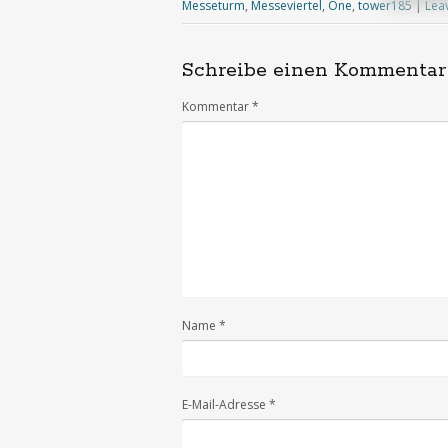
Messeturm
,
Messeviertel
,
One
,
tower185
|
Lea
Schreibe einen Kommentar
Kommentar
*
Name
*
E-Mail-Adresse
*