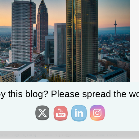
y this blog? Please spread the wo
teilen
dronestagram
,
Europe
,
Frankfurt
|
Tagged:
Frankfurt
,
Grand Tower
,