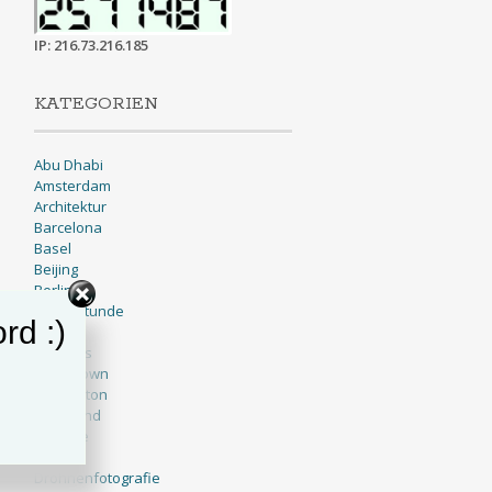
IP: 216.73.216.185
KATEGORIEN
Abu Dhabi
Amsterdam
Architektur
Barcelona
Basel
Beijing
Berlin
Blaue Stunde
rd :)
BNW
Brussels
Cape Town
Charleston
Cleveland
Cologne
Dallas
Drohnenfotografie