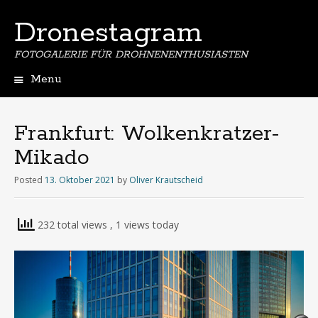
Dronestagram
FOTOGALERIE FÜR DROHNENENTHUSIASTEN
Menu
Skip
to
content
Frankfurt: Wolkenkratzer-
Mikado
Posted
13. Oktober 2021
by
Oliver Krautscheid
232 total views
, 1 views today