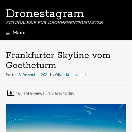
Dronestagram
FOTOGALERIE FÜR DROHNENENTHUSIASTEN
Menu
Skip
to
content
Frankfurter Skyline vom
Goetheturm
Posted
8. Dezember 2021
by
Oliver Krautscheid
160 total views
, 1 views today