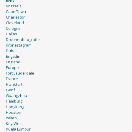
BNW
Brussels
Cape Town
Charleston
Cleveland
Cologne
Dallas
Drohnenfotografie
dronestagram
Dubai
Engadin
England
Europe
Fort Lauderdale
France
Frankfurt
Genf
Guangzhou
Hamburg
Hongkong
Houston
Italien
Key West
Kuala Lumpur