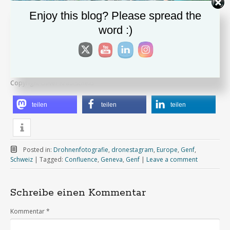
Enjoy this blog? Please spread the
word :)
Copyright Oliver Krautscheid
teilen
teilen
teilen
Posted in:
Drohnenfotografie
,
dronestagram
,
Europe
,
Genf
,
Schweiz
|
Tagged:
Confluence
,
Geneva
,
Genf
|
Leave a comment
Schreibe einen Kommentar
Kommentar
*