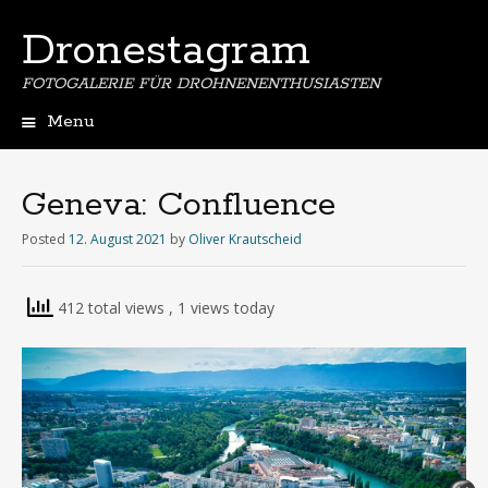
Dronestagram
FOTOGALERIE FÜR DROHNENENTHUSIASTEN
Menu
Skip
to
content
Geneva: Confluence
Posted
12. August 2021
by
Oliver Krautscheid
412 total views
, 1 views today