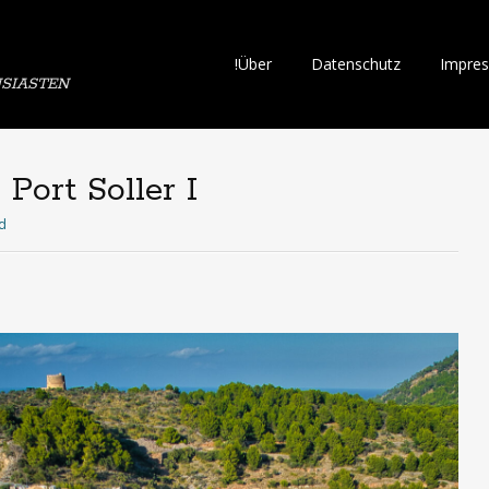
Skip
!Über
Datenschutz
Impre
SIASTEN
to
content
Port Soller I
id