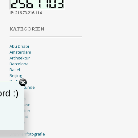
IP: 216.73.216.114
KATEGORIEN
Abu Dhabi
Amsterdam
Architektur
Barcelona
Basel
Beijing
Berlin
Blaue Stunde
rd :)
BNW
Brussels
Cape Town
Charleston
Cleveland
Cologne
Dallas
Drohnenfotografie