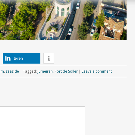
teilen
am
,
seaside
|
Tagged:
Jumeirah
,
Port de Soller
|
Leave a comment