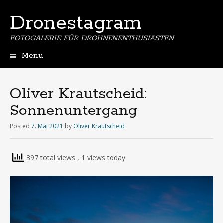
Dronestagram
FOTOGALERIE FÜR DROHNENENTHUSIASTEN
Menu
Skip
to
content
Oliver Krautscheid:
Sonnenuntergang
Posted
7. Mai 2021
by
Oliver Krautscheid
397 total views
, 1 views today