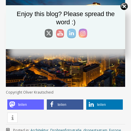
Enjoy this blog? Please spread the
word :)
Copyright Oliver Krautscheid
teilen
teilen
teilen
Posted in:
Architektur
,
Drohnenfotografie
,
dronestagram
,
Europe
,