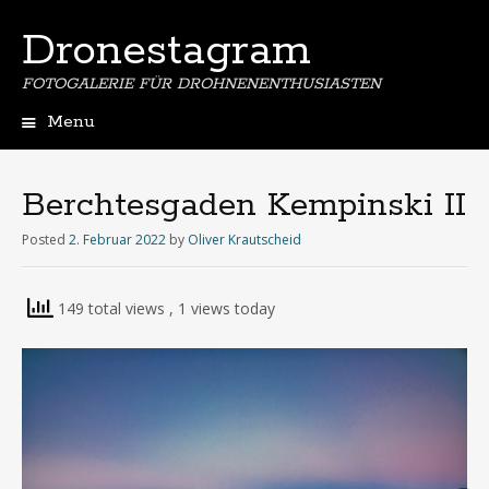
Dronestagram
FOTOGALERIE FÜR DROHNENENTHUSIASTEN
Menu
Skip
to
content
Berchtesgaden Kempinski II
Posted
2. Februar 2022
by
Oliver Krautscheid
149 total views
, 1 views today