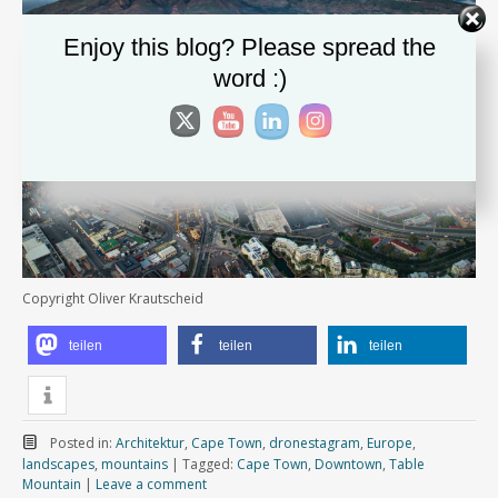
Enjoy this blog? Please spread the
word :)
Copyright Oliver Krautscheid
teilen
teilen
teilen
Posted in:
Architektur
,
Cape Town
,
dronestagram
,
Europe
,
landscapes
,
mountains
|
Tagged:
Cape Town
,
Downtown
,
Table
Mountain
|
Leave a comment