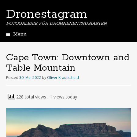
Dronestagram
FOTOGALERIE FÜR DROHNENENTHUSIASTEN
Menu
Skip
to
content
Cape Town: Downtown and
Table Mountain
Posted
30. Mai 2022
by
Oliver Krautscheid
228 total views
, 1 views today