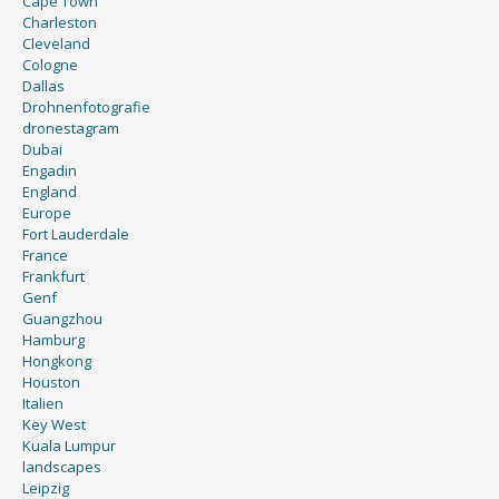
Cape Town
Charleston
Cleveland
Cologne
Dallas
Drohnenfotografie
dronestagram
Dubai
Engadin
England
Europe
Fort Lauderdale
France
Frankfurt
Genf
Guangzhou
Hamburg
Hongkong
Houston
Italien
Key West
Kuala Lumpur
landscapes
Leipzig