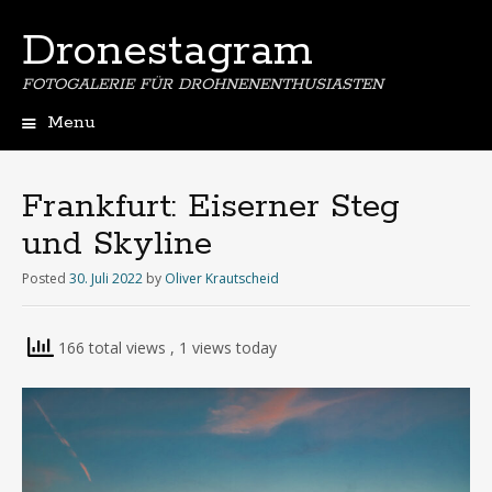
Dronestagram
FOTOGALERIE FÜR DROHNENENTHUSIASTEN
Menu
Skip
to
content
Frankfurt: Eiserner Steg
und Skyline
Posted
30. Juli 2022
by
Oliver Krautscheid
166 total views
, 1 views today