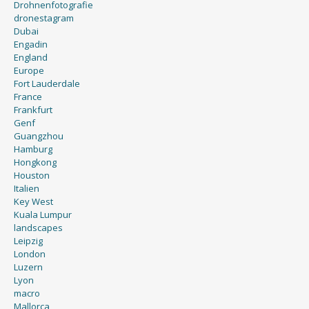
Drohnenfotografie
dronestagram
Dubai
Engadin
England
Europe
Fort Lauderdale
France
Frankfurt
Genf
Guangzhou
Hamburg
Hongkong
Houston
Italien
Key West
Kuala Lumpur
landscapes
Leipzig
London
Luzern
Lyon
macro
Mallorca