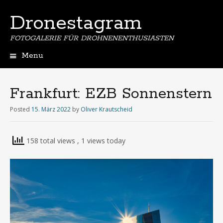
Dronestagram
FOTOGALERIE FÜR DROHNENENTHUSIASTEN
Menu
Skip
to
content
Frankfurt: EZB Sonnenstern
Posted
15. März 2022
by
Oliver Krautscheid
158 total views
, 1 views today