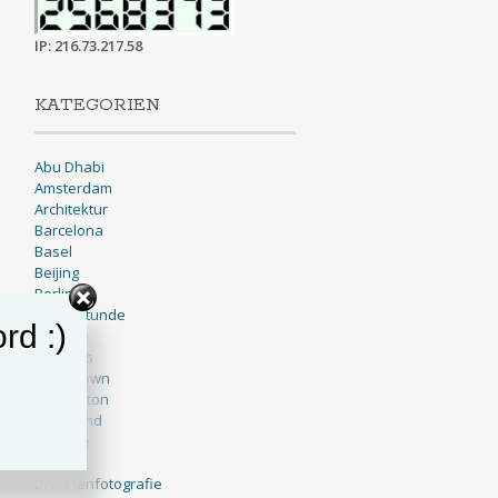
IP: 216.73.217.58
KATEGORIEN
Abu Dhabi
Amsterdam
Architektur
Barcelona
Basel
Beijing
Berlin
Blaue Stunde
rd :)
BNW
Brussels
Cape Town
Charleston
Cleveland
Cologne
Dallas
Drohnenfotografie