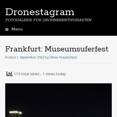
Dronestagram
FOTOGALERIE FÜR DROHNENENTHUSIASTEN
Menu
Skip
to
content
Frankfurt: Museumsuferfest
Posted
1. September 2022
by
Oliver Krautscheid
113 total views
, 1 views today