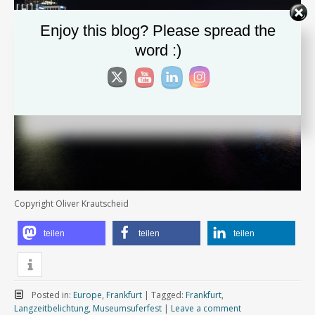
Enjoy this blog? Please spread the
word :)
Copyright Oliver Krautscheid
teilen
teilen
teilen
Posted in:
Europe
,
Frankfurt
|
Tagged:
Frankfurt
,
Langzeitbelichtung
,
Museumsuferfest
|
Leave a comment