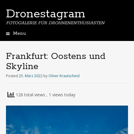
Dronestagram
FOTOGALERIE FÜR DROHNENENTHUSIASTEN
Menu
Skip
to
content
Frankfurt: Oostens und
Skyline
Posted
25. März 2022
by
Oliver Krautscheid
126 total views
, 1 views today