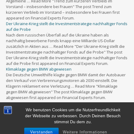
Allgemeine … Read More "Trend zum kürzeren Verbleib im
Vorstand – insbesondere bei Frauen" The post Trend zum
kürzeren Verbleib im Vorstand – insbesondere bei Frauen first
appeared on Financial Experts Forum.
Der Ukraine-Krieg stellt die Investmentstrategie nachhaltiger Fonds
auf die Probe
Nach dem russischen Überfall auf die Ukraine haben als
nachhaltig beworbene Fonds knapp eine Milliarde US-Dollar
zusätzlich in Aktien aus … Read More "Der Ukraine-Krieg stellt die
Investmentstrategie nachhaltiger Fonds auf die Probe" The post
Der Ukraine-Krieg stellt die Investmentstrategie nachhaltiger Fonds
auf die Probe first appeared on Financial Experts Forum.
Klimaklage gegen BMW abgewiesen
Die Deutsche Umwelthilfe klagte gegen BMW damit der Autobauer
den Verkauf von Verbrennungsmotoren ab 2030 einstellt. Die
Klägerin reklamiert eine Verletzung … Read More "Klimaklage
gegen BMW abgewiesen" The post Klimaklage gegen BMW
abgewiesen first appeared on Financial Experts Forum.
Wir benutzen Cookies um die Nutzerfreundlichkeit
der Webseite zu verbessen. Durch Deinen Besuch
stimmst Du dem zu.
Powered by
WordPress
&
Portfolio.
Verstanden
Weitere Informationen