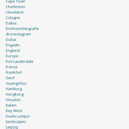
Cape Town
Charleston
Cleveland
Cologne
Dallas
Drohnenfotografie
dronestagram
Dubai
Engadin
England
Europe
Fort Lauderdale
France
Frankfurt
Genf
Guangzhou
Hamburg
Hongkong
Houston
Italien
Key West
Kuala Lumpur
landscapes
Leipzig