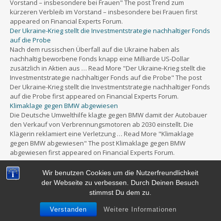
Vorstand – insbesondere bei Frauen" The post Trend zum
kürzeren Verbleib im Vorstand – insbesondere bei Frauen first
appeared on Financial Experts Forum.
Der Ukraine-Krieg stellt die Investmentstrategie nachhaltiger Fonds
auf die Probe
Nach dem russischen Überfall auf die Ukraine haben als
nachhaltig beworbene Fonds knapp eine Milliarde US-Dollar
zusätzlich in Aktien aus … Read More "Der Ukraine-Krieg stellt die
Investmentstrategie nachhaltiger Fonds auf die Probe" The post
Der Ukraine-Krieg stellt die Investmentstrategie nachhaltiger Fonds
auf die Probe first appeared on Financial Experts Forum.
Klimaklage gegen BMW abgewiesen
Die Deutsche Umwelthilfe klagte gegen BMW damit der Autobauer
den Verkauf von Verbrennungsmotoren ab 2030 einstellt. Die
Klägerin reklamiert eine Verletzung … Read More "Klimaklage
gegen BMW abgewiesen" The post Klimaklage gegen BMW
abgewiesen first appeared on Financial Experts Forum.
Wir benutzen Cookies um die Nutzerfreundlichkeit
der Webseite zu verbessen. Durch Deinen Besuch
stimmst Du dem zu.
Powered by
WordPress
&
Portfolio.
Verstanden
Weitere Informationen