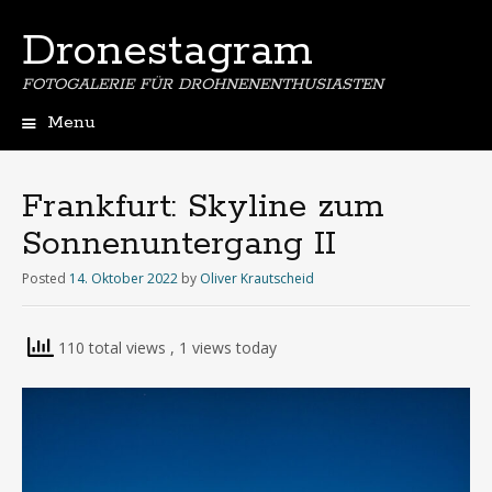
Dronestagram
FOTOGALERIE FÜR DROHNENENTHUSIASTEN
Menu
Skip
to
content
Frankfurt: Skyline zum
Sonnenuntergang II
Posted
14. Oktober 2022
by
Oliver Krautscheid
110 total views
, 1 views today