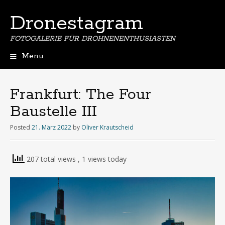
Dronestagram
FOTOGALERIE FÜR DROHNENENTHUSIASTEN
Menu
Skip
to
content
Frankfurt: The Four
Baustelle III
Posted
21. März 2022
by
Oliver Krautscheid
207 total views
, 1 views today