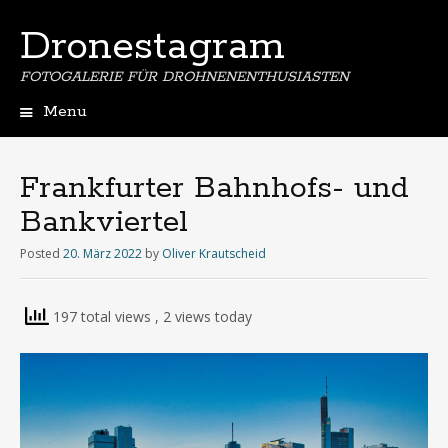
Dronestagram
FOTOGALERIE FÜR DROHNENENTHUSIASTEN
Menu
Skip
to
content
Frankfurter Bahnhofs- und
Bankviertel
Posted
20. März 2022
by
Oliver Krautscheid
197 total views
, 2 views today