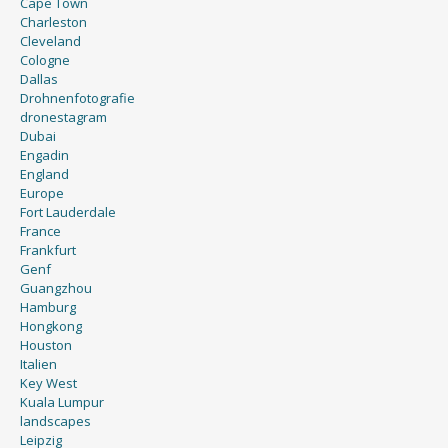
Cape Town
Charleston
Cleveland
Cologne
Dallas
Drohnenfotografie
dronestagram
Dubai
Engadin
England
Europe
Fort Lauderdale
France
Frankfurt
Genf
Guangzhou
Hamburg
Hongkong
Houston
Italien
Key West
Kuala Lumpur
landscapes
Leipzig