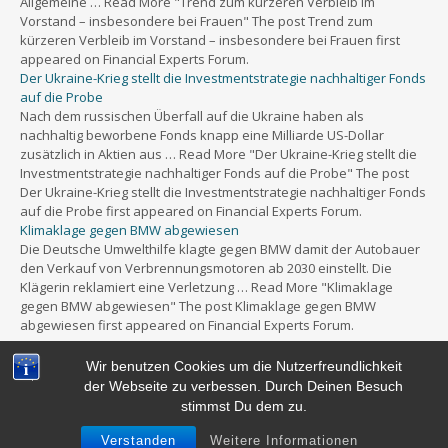
Allgemeine … Read More "Trend zum kürzeren Verbleib im
Vorstand – insbesondere bei Frauen" The post Trend zum
kürzeren Verbleib im Vorstand – insbesondere bei Frauen first
appeared on Financial Experts Forum.
Der Ukraine-Krieg stellt die Investmentstrategie nachhaltiger Fonds
auf die Probe
Nach dem russischen Überfall auf die Ukraine haben als
nachhaltig beworbene Fonds knapp eine Milliarde US-Dollar
zusätzlich in Aktien aus … Read More "Der Ukraine-Krieg stellt die
Investmentstrategie nachhaltiger Fonds auf die Probe" The post
Der Ukraine-Krieg stellt die Investmentstrategie nachhaltiger Fonds
auf die Probe first appeared on Financial Experts Forum.
Klimaklage gegen BMW abgewiesen
Die Deutsche Umwelthilfe klagte gegen BMW damit der Autobauer
den Verkauf von Verbrennungsmotoren ab 2030 einstellt. Die
Klägerin reklamiert eine Verletzung … Read More "Klimaklage
gegen BMW abgewiesen" The post Klimaklage gegen BMW
abgewiesen first appeared on Financial Experts Forum.
Wir benutzen Cookies um die Nutzerfreundlichkeit
der Webseite zu verbessen. Durch Deinen Besuch
stimmst Du dem zu.
Powered by
WordPress
&
Portfolio.
Verstanden
Weitere Informationen