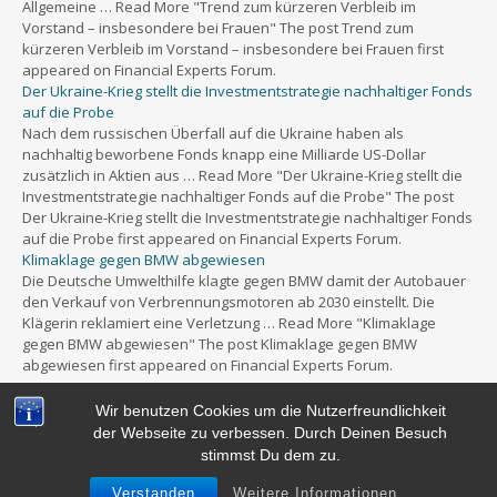
Allgemeine … Read More "Trend zum kürzeren Verbleib im
Vorstand – insbesondere bei Frauen" The post Trend zum
kürzeren Verbleib im Vorstand – insbesondere bei Frauen first
appeared on Financial Experts Forum.
Der Ukraine-Krieg stellt die Investmentstrategie nachhaltiger Fonds
auf die Probe
Nach dem russischen Überfall auf die Ukraine haben als
nachhaltig beworbene Fonds knapp eine Milliarde US-Dollar
zusätzlich in Aktien aus … Read More "Der Ukraine-Krieg stellt die
Investmentstrategie nachhaltiger Fonds auf die Probe" The post
Der Ukraine-Krieg stellt die Investmentstrategie nachhaltiger Fonds
auf die Probe first appeared on Financial Experts Forum.
Klimaklage gegen BMW abgewiesen
Die Deutsche Umwelthilfe klagte gegen BMW damit der Autobauer
den Verkauf von Verbrennungsmotoren ab 2030 einstellt. Die
Klägerin reklamiert eine Verletzung … Read More "Klimaklage
gegen BMW abgewiesen" The post Klimaklage gegen BMW
abgewiesen first appeared on Financial Experts Forum.
Wir benutzen Cookies um die Nutzerfreundlichkeit
der Webseite zu verbessen. Durch Deinen Besuch
stimmst Du dem zu.
Powered by
WordPress
&
Portfolio.
Verstanden
Weitere Informationen