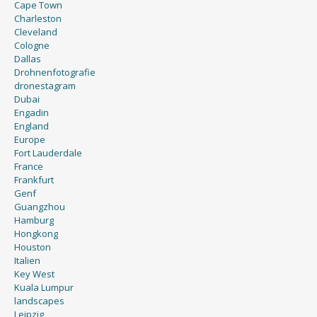
Cape Town
Charleston
Cleveland
Cologne
Dallas
Drohnenfotografie
dronestagram
Dubai
Engadin
England
Europe
Fort Lauderdale
France
Frankfurt
Genf
Guangzhou
Hamburg
Hongkong
Houston
Italien
Key West
Kuala Lumpur
landscapes
Leipzig