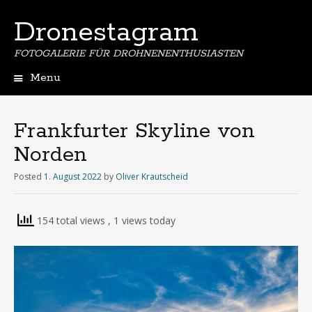
Dronestagram
FOTOGALERIE FÜR DROHNENENTHUSIASTEN
Menu
Skip
to
content
Frankfurter Skyline von
Norden
Posted
1. August 2022
by
Oliver Krautscheid
154 total views
, 1 views today