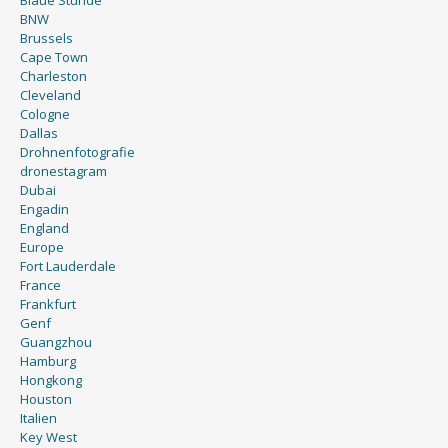
Blaue Stunde
BNW
Brussels
Cape Town
Charleston
Cleveland
Cologne
Dallas
Drohnenfotografie
dronestagram
Dubai
Engadin
England
Europe
Fort Lauderdale
France
Frankfurt
Genf
Guangzhou
Hamburg
Hongkong
Houston
Italien
Key West