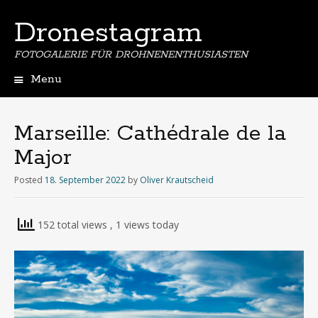
Dronestagram
FOTOGALERIE FÜR DROHNENENTHUSIASTEN
Menu
Skip
to
content
Marseille: Cathédrale de la
Major
Posted
18. September 2022
by
Oliver Krautscheid
152 total views
, 1 views today