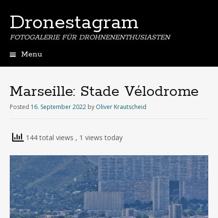
Dronestagram
FOTOGALERIE FÜR DROHNENENTHUSIASTEN
Menu
Skip
to
content
Marseille: Stade Vélodrome
Posted
16. September 2022
by
Oliver Krautscheid
144 total views
, 1 views today