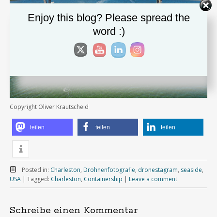
Enjoy this blog? Please spread the
word :)
Copyright Oliver Krautscheid
teilen
teilen
teilen
Posted in:
Charleston
,
Drohnenfotografie
,
dronestagram
,
seaside
,
USA
|
Tagged:
Charleston
,
Containership
|
Leave a comment
Schreibe einen Kommentar