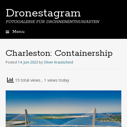
Dronestagram
FOTOGALERIE FÜR DROHNENENTHUSIASTEN
Menu
Skip
to
content
Charleston: Containership
Posted
14. Juni 2023
by
Oliver Krautscheid
15 total views
, 1 views today