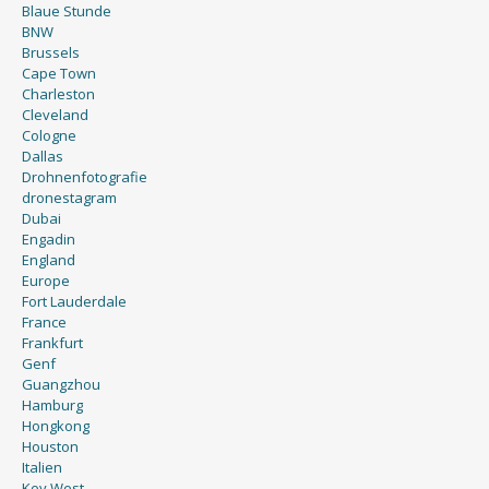
Blaue Stunde
BNW
Brussels
Cape Town
Charleston
Cleveland
Cologne
Dallas
Drohnenfotografie
dronestagram
Dubai
Engadin
England
Europe
Fort Lauderdale
France
Frankfurt
Genf
Guangzhou
Hamburg
Hongkong
Houston
Italien
Key West