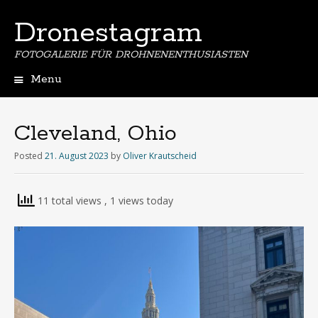
Dronestagram
FOTOGALERIE FÜR DROHNENENTHUSIASTEN
Menu
Skip
to
content
Cleveland, Ohio
Posted
21. August 2023
by
Oliver Krautscheid
11 total views
, 1 views today