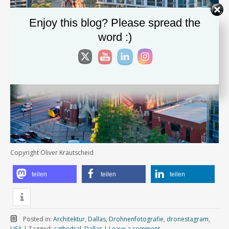
Enjoy this blog? Please spread the
word :)
Copyright Oliver Krautscheid
teilen
teilen
teilen
Posted in:
Architektur
,
Dallas
,
Drohnenfotografie
,
dronestagram
,
USA
|
Tagged:
cathedral
,
Dallas
|
Leave a comment