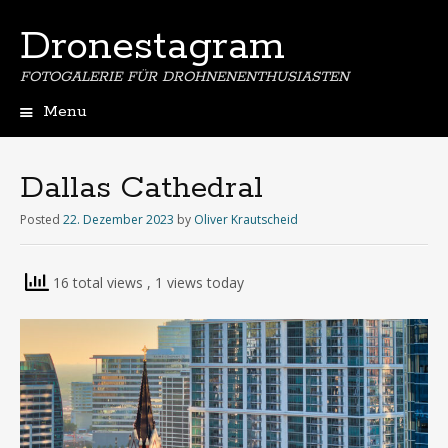
Dronestagram
FOTOGALERIE FÜR DROHNENENTHUSIASTEN
Menu
Skip
to
content
Dallas Cathedral
Posted
22. Dezember 2023
by
Oliver Krautscheid
16 total views
, 1 views today