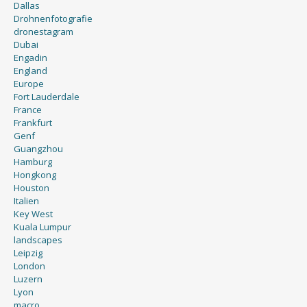
Dallas
Drohnenfotografie
dronestagram
Dubai
Engadin
England
Europe
Fort Lauderdale
France
Frankfurt
Genf
Guangzhou
Hamburg
Hongkong
Houston
Italien
Key West
Kuala Lumpur
landscapes
Leipzig
London
Luzern
Lyon
macro