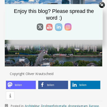
Enjoy this blog? Please spread the
word :)
Copyright Oliver Krautscheid
teilen
teilen
teilen
Posted in:
Architektur
,
Drohnenfotografie
,
dronestagram
,
Europe
,