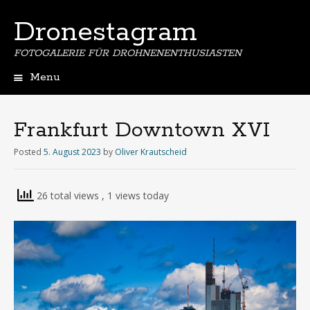
Dronestagram
FOTOGALERIE FÜR DROHNENENTHUSIASTEN
Menu
Skip
to
content
Frankfurt Downtown XVI
Posted
5. August 2023
by
Oliver Krautscheid
26 total views
, 1 views today