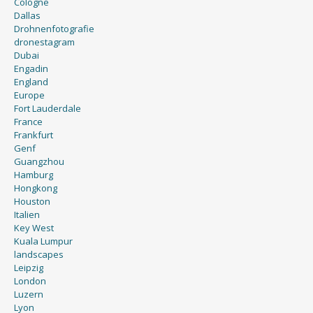
Cologne
Dallas
Drohnenfotografie
dronestagram
Dubai
Engadin
England
Europe
Fort Lauderdale
France
Frankfurt
Genf
Guangzhou
Hamburg
Hongkong
Houston
Italien
Key West
Kuala Lumpur
landscapes
Leipzig
London
Luzern
Lyon