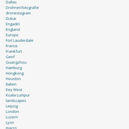
Dallas
Drohnenfotografie
dronestagram
Dubai
Engadin
England
Europe
Fort Lauderdale
France
Frankfurt
Genf
Guangzhou
Hamburg
Hongkong
Houston
Italien
Key West
Kuala Lumpur
landscapes
Leipzig
London
Luzern
Lyon
macro