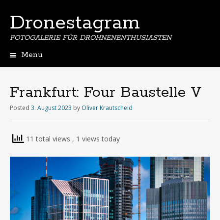
Dronestagram
FOTOGALERIE FÜR DROHNENENTHUSIASTEN
Menu
Skip
to
content
Frankfurt: Four Baustelle V
Posted
3. August 2023
by
Oliver Krautscheid
11 total views
, 1 views today