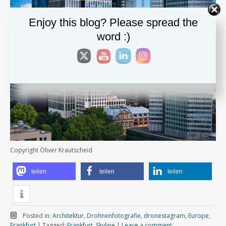
Enjoy this blog? Please spread the
word :)
Copyright Oliver Krautscheid
teilen
teilen
teilen
Posted in:
Architektur
,
Drohnenfotografie
,
dronestagram
,
Europe
,
Frankfurt
|
Tagged:
Frankfurt
,
Skyline
|
Leave a comment