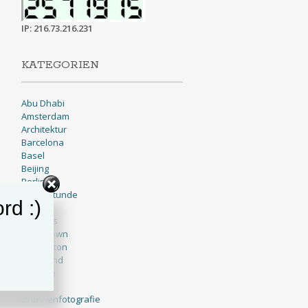
IP: 216.73.216.231
KATEGORIEN
Abu Dhabi
Amsterdam
Architektur
Barcelona
Basel
Beijing
Berlin
Blaue Stunde
rd :)
BNW
Brussels
Cape Town
Charleston
Cleveland
Cologne
Dallas
Drohnenfotografie