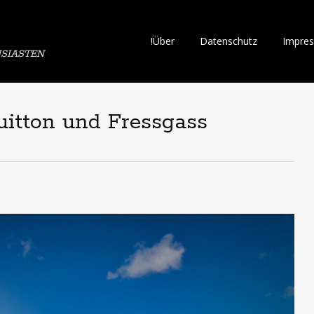
Skip
!Über
Datenschutz
Impre
SIASTEN
to
content
Vuitton und Fressgass