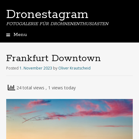
Dronestagram
FOTOGALERIE FÜR DROHNENENTHUSIASTEN
Menu
Skip
to
content
Frankfurt Downtown
Posted
1. November 2023
by
Oliver Krautscheid
24 total views
, 1 views today