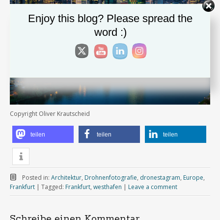
Enjoy this blog? Please spread the
word :)
Copyright Oliver Krautscheid
teilen
teilen
teilen
Posted in:
Architektur
,
Drohnenfotografie
,
dronestagram
,
Europe
,
Frankfurt
|
Tagged:
Frankfurt
,
westhafen
|
Leave a comment
Schreibe einen Kommentar