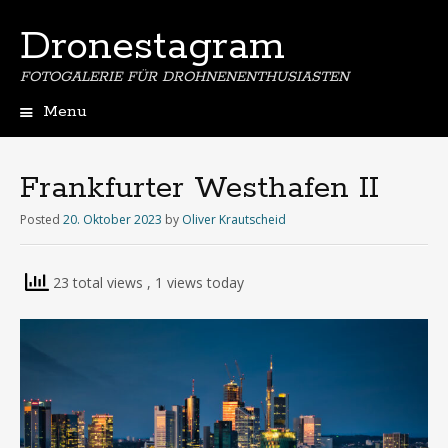
Dronestagram
FOTOGALERIE FÜR DROHNENENTHUSIASTEN
Menu
Skip
to
content
Frankfurter Westhafen II
Posted
20. Oktober 2023
by
Oliver Krautscheid
23 total views
, 1 views today