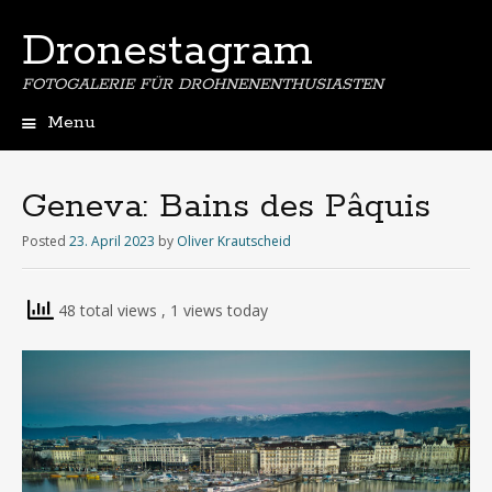
Dronestagram
FOTOGALERIE FÜR DROHNENENTHUSIASTEN
Menu
Skip
to
content
Geneva: Bains des Pâquis
Posted
23. April 2023
by
Oliver Krautscheid
48 total views
, 1 views today