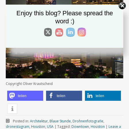
Enjoy this blog? Please spread the
word :)
Copyright Oliver Krautscheid
teilen
teilen
teilen
Posted in:
Architektur
,
Blaue Stunde
,
Drohnenfotografie
,
dronestagram
,
Houston
,
USA
|
Tagged:
Downtown
,
Houston
|
Leave a