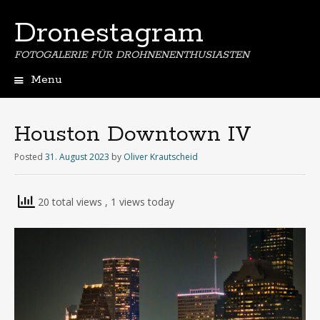
Dronestagram
FOTOGALERIE FÜR DROHNENENTHUSIASTEN
Menu
Skip
to
content
Houston Downtown IV
Posted
31. August 2023
by
Oliver Krautscheid
20 total views
, 1 views today