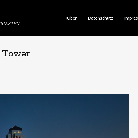
Skip
!Über
Datenschutz
Impre
SIASTEN
to
content
s Tower