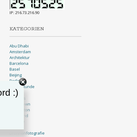
IP: 216.73.216.90
KATEGORIEN
Abu Dhabi
Amsterdam
Architektur
Barcelona
Basel
Beijing
Berlin
Blaue Stunde
rd :)
BNW
Brussels
Cape Town
Charleston
Cleveland
Cologne
Dallas
Drohnenfotografie