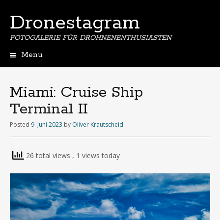
Dronestagram
FOTOGALERIE FÜR DROHNENENTHUSIASTEN
Menu
Skip
to
content
Miami: Cruise Ship
Terminal II
Posted
9. Juni 2023
by
Oliver Krautscheid
26 total views
, 1 views today