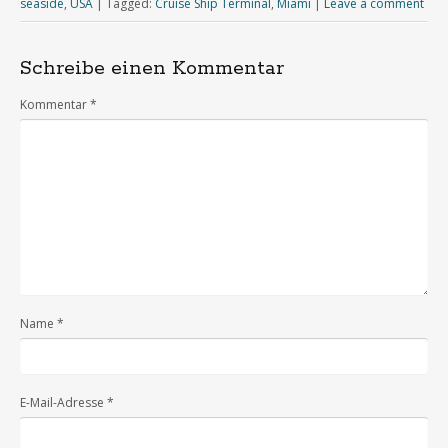
seaside
,
USA
|
Tagged:
Cruise Ship Terminal
,
Miami
|
Leave a comment
Schreibe einen Kommentar
Kommentar
*
Name
*
E-Mail-Adresse
*