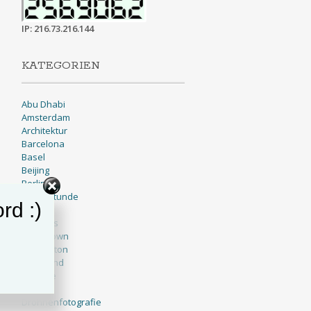
IP: 216.73.216.144
KATEGORIEN
Abu Dhabi
Amsterdam
Architektur
Barcelona
Basel
Beijing
Berlin
Blaue Stunde
rd :)
BNW
Brussels
Cape Town
Charleston
Cleveland
Cologne
Dallas
Drohnenfotografie