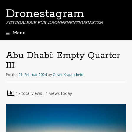
Dronestagram
FOTOGALERIE FÜR DROHNENENTHUSIASTEN
Menu
Skip
to
content
Abu Dhabi: Empty Quarter
III
Posted
21. Februar 2024
by
Oliver Krautscheid
17 total views
, 1 views today