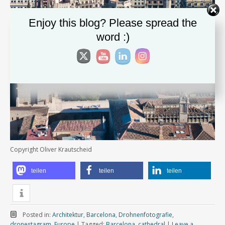
Enjoy this blog? Please spread the
word :)
Copyright Oliver Krautscheid
teilen
teilen
teilen
Posted in:
Architektur
,
Barcelona
,
Drohnenfotografie
,
dronestagram
,
Europe
|
Tagged:
Barcelona
,
cathedral
|
Leave a