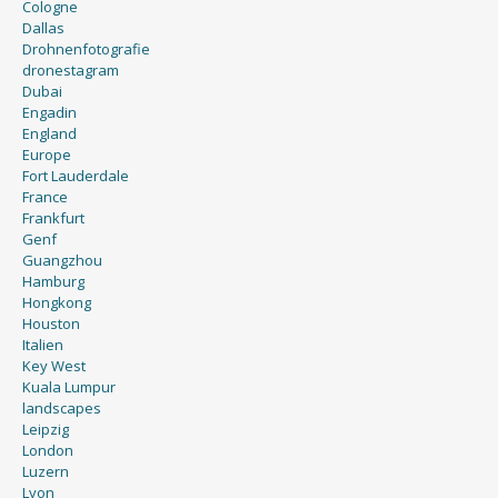
Cologne
Dallas
Drohnenfotografie
dronestagram
Dubai
Engadin
England
Europe
Fort Lauderdale
France
Frankfurt
Genf
Guangzhou
Hamburg
Hongkong
Houston
Italien
Key West
Kuala Lumpur
landscapes
Leipzig
London
Luzern
Lyon