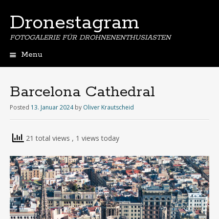
Dronestagram
FOTOGALERIE FÜR DROHNENENTHUSIASTEN
Menu
Skip
to
content
Barcelona Cathedral
Posted
13. Januar 2024
by
Oliver Krautscheid
21 total views
, 1 views today