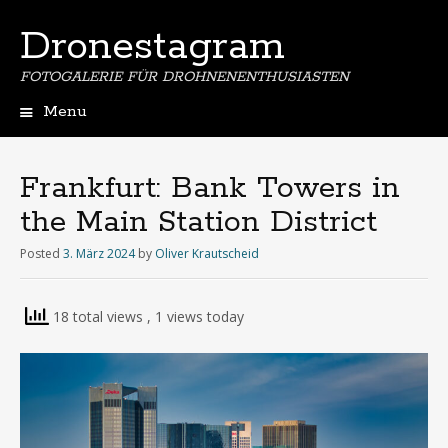
Dronestagram
FOTOGALERIE FÜR DROHNENENTHUSIASTEN
Menu
Skip
to
content
Frankfurt: Bank Towers in
the Main Station District
Posted
3. März 2024
by
Oliver Krautscheid
18 total views
, 1 views today