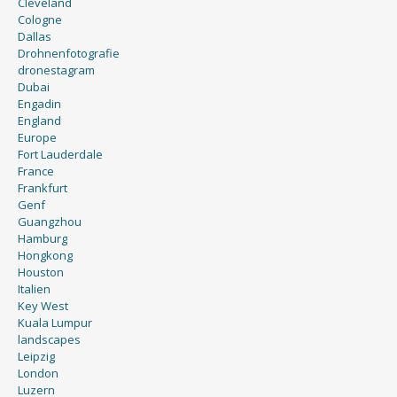
Cleveland
Cologne
Dallas
Drohnenfotografie
dronestagram
Dubai
Engadin
England
Europe
Fort Lauderdale
France
Frankfurt
Genf
Guangzhou
Hamburg
Hongkong
Houston
Italien
Key West
Kuala Lumpur
landscapes
Leipzig
London
Luzern