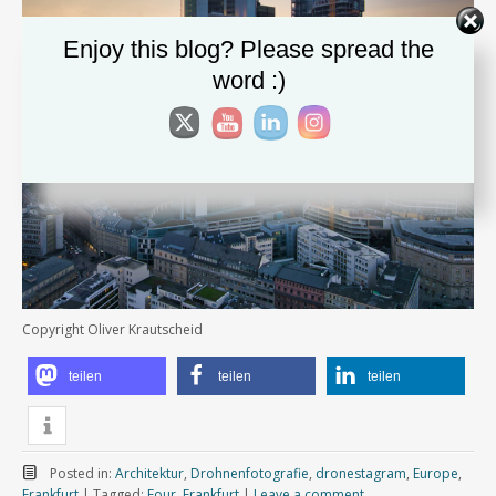
Enjoy this blog? Please spread the
word :)
Copyright Oliver Krautscheid
teilen
teilen
teilen
Posted in:
Architektur
,
Drohnenfotografie
,
dronestagram
,
Europe
,
Frankfurt
|
Tagged:
Four
,
Frankfurt
|
Leave a comment