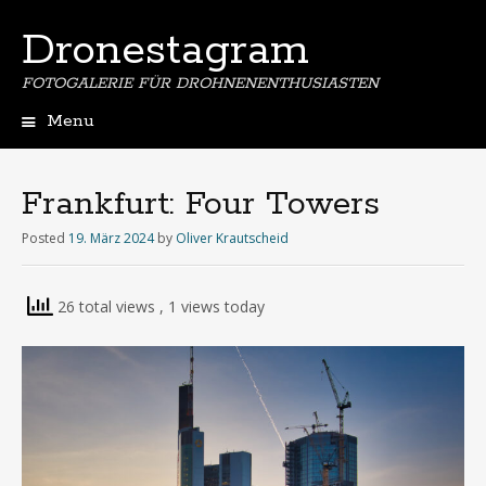
Dronestagram
FOTOGALERIE FÜR DROHNENENTHUSIASTEN
Menu
Skip
to
content
Frankfurt: Four Towers
Posted
19. März 2024
by
Oliver Krautscheid
26 total views
, 1 views today