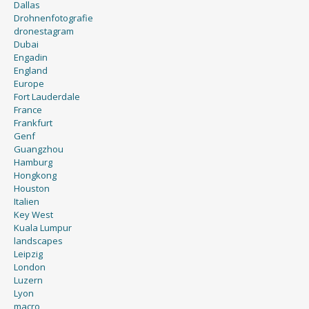
Dallas
Drohnenfotografie
dronestagram
Dubai
Engadin
England
Europe
Fort Lauderdale
France
Frankfurt
Genf
Guangzhou
Hamburg
Hongkong
Houston
Italien
Key West
Kuala Lumpur
landscapes
Leipzig
London
Luzern
Lyon
macro